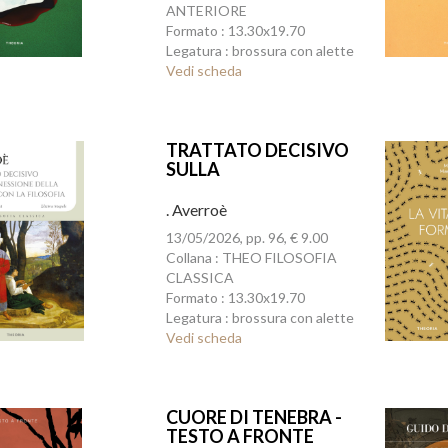
ANTERIORE
Formato : 13.30x19.70
Legatura : brossura con alette
Vedi scheda
TRATTATO DECISIVO
SULLA
CONNESSIONEDELLA
RELIGIONE CON LA
. Averroè
FILOSOFIA,IL
13/05/2026, pp. 96, € 9.00
Collana : THEO FILOSOFIA
CLASSICA
Formato : 13.30x19.70
Legatura : brossura con alette
Vedi scheda
CUORE DI TENEBRA -
TESTO A FRONTE