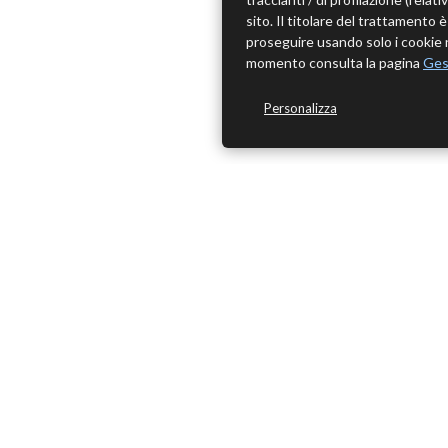
sito. Il titolare del trattamento
proseguire usando solo i cookie n
momento consulta la pagina
Ges
Personalizza
ME
Home
Chi Sia
Edizioni Theoria Srl
Contatt
Via del Progresso 21
Privacy 
Santarcangelo di Romagna (RN)
P.IVA 04283660407
Tel. +39 0541-620139