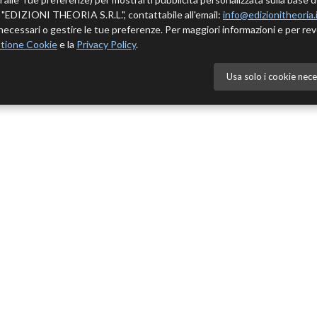
 è "EDIZIONI THEORIA S.R.L.", contattabile all'email:
info@edizionitheoria.
ecessari o gestire le tue preferenze. Per maggiori informazioni e per rev
tione Cookie
e la
Privacy Policy
.
Usa solo i cookie nece
NÙ
CATALOGO
Cedole novità
mo
Autori
i
Collane
Policy
Catalogo completo
Scarica catalogo completo