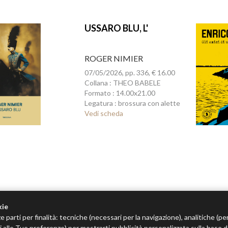
USSARO BLU, L'
ROGER NIMIER
07/05/2026, pp. 336, € 16.00
Collana : THEO BABELE
Formato : 14.00x21.00
Legatura : brossura con alette
Vedi scheda
kie
e parti per finalità: tecniche (necessari per la navigazione), analitiche (pe
tivi alle Tue preferenze) per mostrarti pubblicità personalizzata sulla base 