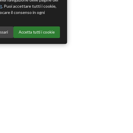
it
. Puoi accettare tutti i cookie,
ocare il consenso in ogni
ssari
Accetta tutti i cookie