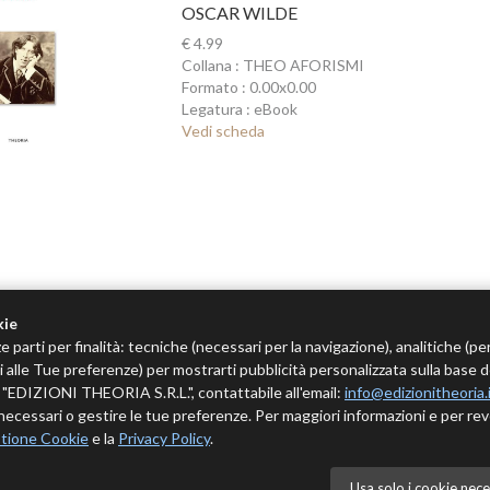
OSCAR WILDE
€ 4.99
Collana : THEO AFORISMI
Formato : 0.00x0.00
Legatura : eBook
Vedi scheda
kie
e parti per finalità: tecniche (necessari per la navigazione), analitiche (pe
tivi alle Tue preferenze) per mostrarti pubblicità personalizzata sulla base 
 è "EDIZIONI THEORIA S.R.L.", contattabile all'email:
info@edizionitheoria.
ecessari o gestire le tue preferenze. Per maggiori informazioni e per rev
tione Cookie
e la
Privacy Policy
.
Usa solo i cookie nece