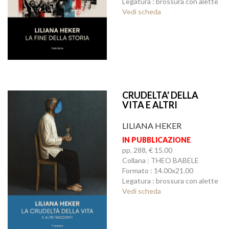
Legatura : brossura con alette
Vedi scheda
CRUDELTA' DELLA
VITA E ALTRI
RACCONTI, LA
LILIANA HEKER
IN PUBBLICAZIONE
pp. 288, € 15.00
Collana : THEO BABELE
Formato : 14.00x21.00
Legatura : brossura con alette
Vedi scheda