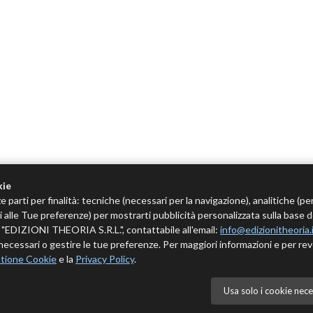
kie
e parti per finalità: tecniche (necessari per la navigazione), analitiche (pe
tivi alle Tue preferenze) per mostrarti pubblicità personalizzata sulla base 
 è "EDIZIONI THEORIA S.R.L.", contattabile all'email:
info@edizionitheoria.
ecessari o gestire le tue preferenze. Per maggiori informazioni e per rev
tione Cookie
e la
Privacy Policy
.
Usa solo i cookie nece