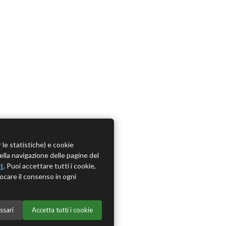
r le statistiche) e cookie
della navigazione delle pagine del
it
. Puoi accettare tutti i cookie,
ocare il consenso in ogni
ssari
Accetta tutti i cookie