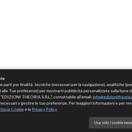
kie
e parti per finalità: tecniche (necessari per la navigazione), analitiche (pe
tivi alle Tue preferenze) per mostrarti pubblicità personalizzata sulla base 
 è "EDIZIONI THEORIA S.R.L.", contattabile all'email:
info@edizionitheoria.
ecessari o gestire le tue preferenze. Per maggiori informazioni e per rev
tione Cookie
e la
Privacy Policy
.
Usa solo i cookie nece