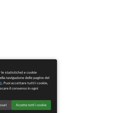
r le statistiche) e cookie
della navigazione delle pagine del
it
. Puoi accettare tutti i cookie,
ocare il consenso in ogni
ssari
Accetta tutti i cookie