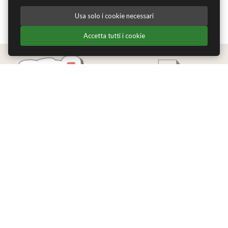
Usa solo i cookie necessari
Accetta tutti i cookie
Edizioni Theoria Srl
Via del Progresso 21
Santarcangelo di Romagna (RN)
P.IVA 04283660407
Tel. +39 0541-620139
Email
info@edizionitheoria.it
MENÙ
Home