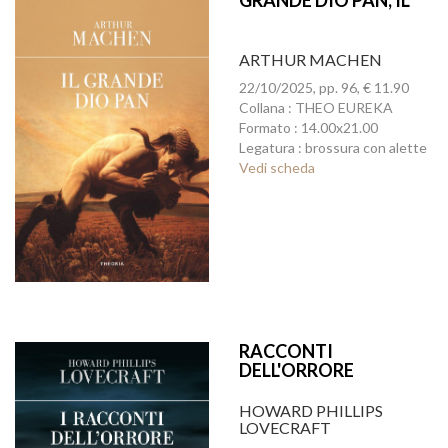
GRANDE DIO PAN, IL
ARTHUR MACHEN
22/10/2025, pp. 96, € 11.90
Collana : THEO EUREKA
Formato : 14.00x21.00
Legatura : brossura con alette
Vedi scheda
RACCONTI
DELL'ORRORE
COSMICO,I
HOWARD PHILLIPS
LOVECRAFT