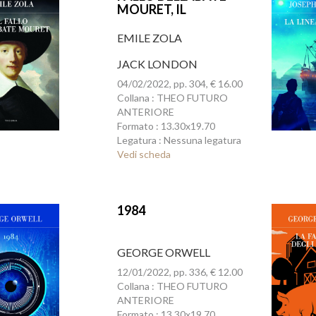
MOURET, IL
EMILE ZOLA
JACK LONDON
04/02/2022, pp. 304, € 16.00
Collana : THEO FUTURO
ANTERIORE
Formato : 13.30x19.70
Legatura : Nessuna legatura
Vedi scheda
1984
GEORGE ORWELL
12/01/2022, pp. 336, € 12.00
Collana : THEO FUTURO
ANTERIORE
Formato : 13.30x19.70