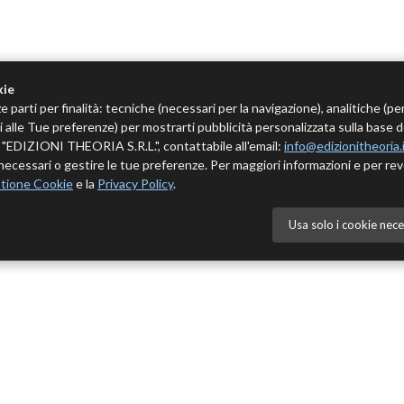
kie
e parti per finalità: tecniche (necessari per la navigazione), analitiche (pe
tivi alle Tue preferenze) per mostrarti pubblicità personalizzata sulla base 
 è "EDIZIONI THEORIA S.R.L.", contattabile all'email:
info@edizionitheoria.
ecessari o gestire le tue preferenze. Per maggiori informazioni e per rev
tione Cookie
e la
Privacy Policy
.
Usa solo i cookie nece
NÙ
CATALOGO