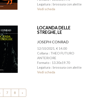
Legatura : brossura con alette
Vedi scheda
LOCANDA DELLE
STREGHE, LE
JOSEPH CONRAD
12/10/2021, € 14.00
Collana : THEO FUTURO
ANTERIORE
Formato : 13.30x19.70
Legatura : brossura con alette
Vedi scheda
6
7
8
»