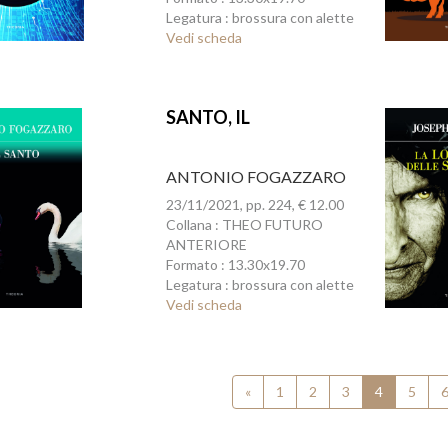
Legatura : brossura con alette
Vedi scheda
SANTO, IL
ANTONIO FOGAZZARO
23/11/2021, pp. 224, € 12.00
Collana : THEO FUTURO
ANTERIORE
Formato : 13.30x19.70
Legatura : brossura con alette
Vedi scheda
«
1
2
3
4
5