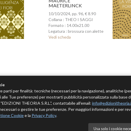
MAURICE
MAETERLINCK
10/10/2024, pp. 96, € 8.90
Collana : THEO I SAGGI
Formato : 14.00x21.00
Legatura : brossura con alette
Vedi scheda
kie
e parti per finalità: tecniche (necessari per la navigazione), analitiche (pe
tivi alle Tue preferenze) per mostrarti pubblicità personalizzata sulla base 
 è "EDIZIONI THEORIA S.R.L.", contattabile all'email:
info@edizionitheoria.
ecessari o gestire le tue preferenze. Per maggiori informazioni e per rev
tione Cookie
e la
Privacy Policy
.
Usa solo i cookie nece