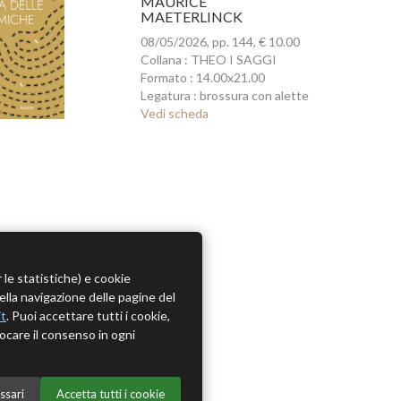
MAURICE
MAETERLINCK
08/05/2026, pp. 144, € 10.00
Collana : THEO I SAGGI
Formato : 14.00x21.00
Legatura : brossura con alette
Vedi scheda
r le statistiche) e cookie
della navigazione delle pagine del
it
. Puoi accettare tutti i cookie,
ocare il consenso in ogni
ssari
Accetta tutti i cookie