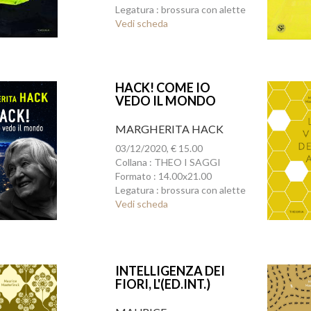
Legatura : brossura con alette
Vedi scheda
HACK! COME IO
VEDO IL MONDO
MARGHERITA HACK
03/12/2020, € 15.00
Collana : THEO I SAGGI
Formato : 14.00x21.00
Legatura : brossura con alette
Vedi scheda
INTELLIGENZA DEI
FIORI, L'(ED.INT.)