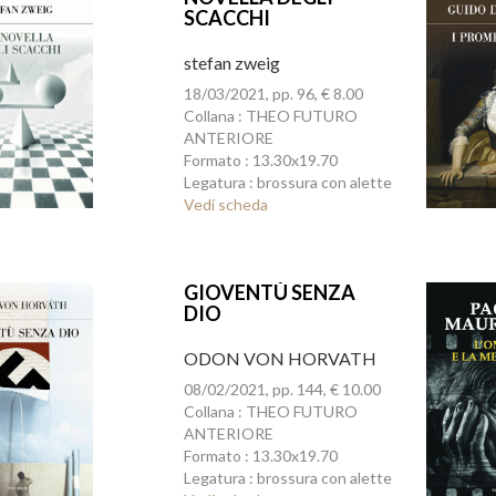
SCACCHI
stefan zweig
18/03/2021, pp. 96, € 8.00
Collana : THEO FUTURO
ANTERIORE
Formato : 13.30x19.70
Legatura : brossura con alette
Vedi scheda
GIOVENTÙ SENZA
DIO
ODON VON HORVATH
08/02/2021, pp. 144, € 10.00
Collana : THEO FUTURO
ANTERIORE
Formato : 13.30x19.70
Legatura : brossura con alette