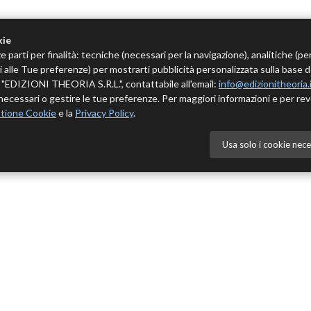
kie
e parti per finalità: tecniche (necessari per la navigazione), analitiche (pe
tivi alle Tue preferenze) per mostrarti pubblicità personalizzata sulla base 
 è "EDIZIONI THEORIA S.R.L.", contattabile all'email:
info@edizionitheoria.
ecessari o gestire le tue preferenze. Per maggiori informazioni e per rev
tione Cookie
e la
Privacy Policy
.
Usa solo i cookie nece
NÙ
CATALOGO
Cedole novità