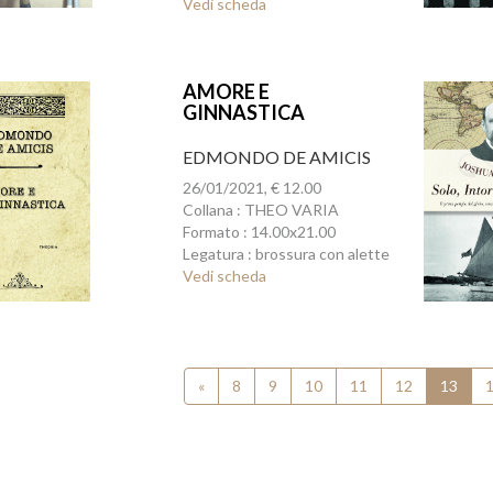
Vedi scheda
AMORE E
GINNASTICA
EDMONDO DE AMICIS
26/01/2021, € 12.00
Collana : THEO VARIA
Formato : 14.00x21.00
Legatura : brossura con alette
Vedi scheda
«
8
9
10
11
12
13