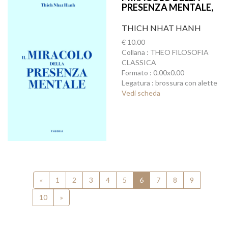
PRESENZA MENTALE,
IL
THICH NHAT HANH
€ 10.00
Collana : THEO FILOSOFIA
CLASSICA
Formato : 0.00x0.00
Legatura : brossura con alette
Vedi scheda
«
1
2
3
4
5
6
7
8
9
10
»