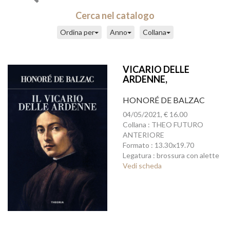
Cerca nel catalogo
Ordina per
Anno
Collana
VICARIO DELLE
ARDENNE,
HONORÉ DE BALZAC
04/05/2021, € 16.00
Collana : THEO FUTURO
ANTERIORE
Formato : 13.30x19.70
Legatura : brossura con alette
Vedi scheda