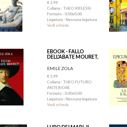
€ 1.99
Collana : THEO RIFLESSI
Formato : 0.00x0.00
Legatura : Nessuna legatura
Vedi scheda
EBOOK - FALLO
DELL'ABATE MOURET,
IL
EMILE ZOLA
€ 5.99
Collana : THEO FUTURO
ANTERIORE
Formato : 0.00x0.00
Legatura : Nessuna legatura
Vedi scheda