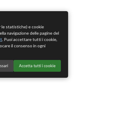
r le statistiche) e cookie
della navigazione delle pagine del
it
. Puoi accettare tutti i cookie,
ocare il consenso in ogni
ssari
Accetta tutti i cookie