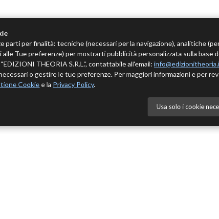
kie
e parti per finalità: tecniche (necessari per la navigazione), analitiche (pe
tivi alle Tue preferenze) per mostrarti pubblicità personalizzata sulla base 
 è "EDIZIONI THEORIA S.R.L.", contattabile all'email:
info@edizionitheoria.
ecessari o gestire le tue preferenze. Per maggiori informazioni e per rev
tione Cookie
e la
Privacy Policy
.
Usa solo i cookie nece
NÙ
CATALOGO
Cedole novità