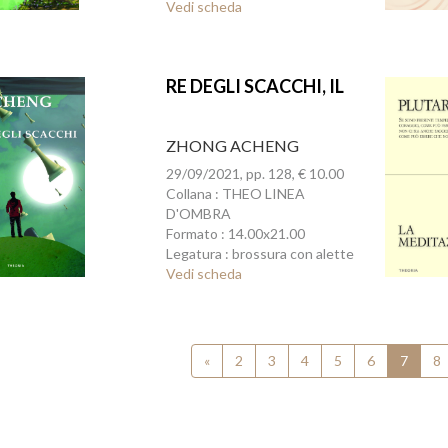
Vedi scheda
RE DEGLI SCACCHI, IL
ZHONG ACHENG
29/09/2021, pp. 128, € 10.00
Collana : THEO LINEA
D'OMBRA
Formato : 14.00x21.00
Legatura : brossura con alette
Vedi scheda
«
2
3
4
5
6
7
8