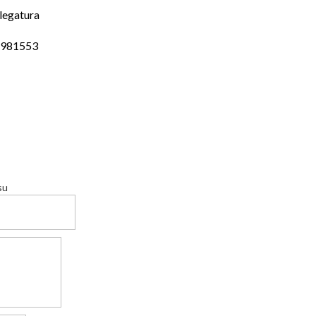
legatura
4981553
su