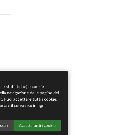
r le statistiche) e cookie
della navigazione delle pagine del
it
. Puoi accettare tutti i cookie,
ocare il consenso in ogni
ssari
Accetta tutti i cookie