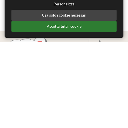
Personalizza
Usa solo i cookie necessari
Accetta tutti i cookie
Edizioni Theoria Srl
Via del Progresso 21
Santarcangelo di Romagna (RN)
P.IVA 04283660407
Tel. +39 0541-620139
Email
info@edizionitheoria.it
MENÙ