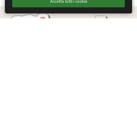
Accetta tutti i cookie
Edizioni Theoria Srl
Via del Progresso 21
Santarcangelo di Romagna (RN)
P.IVA 04283660407
Tel. +39 0541-620139
Email
info@edizionitheoria.it
MENÙ
Home
Chi Siamo
Contatti
Privacy Policy