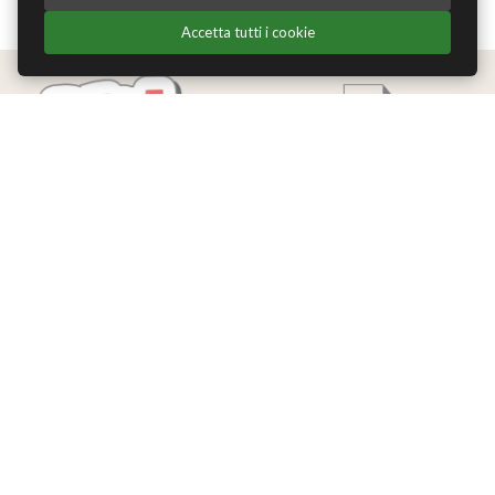
Accetta tutti i cookie
Edizioni Theoria Srl
Via del Progresso 21
Santarcangelo di Romagna (RN)
P.IVA 04283660407
Tel. +39 0541-620139
Email
info@edizionitheoria.it
MENÙ
Home
Chi Siamo
Contatti