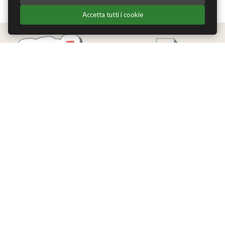
Accetta tutti i cookie
Edizioni Theoria Srl
Via del Progresso 21
Santarcangelo di Romagna (RN)
P.IVA 04283660407
Tel. +39 0541-620139
Email
info@edizionitheoria.it
MENÙ
Home
Chi Siamo
Contatti