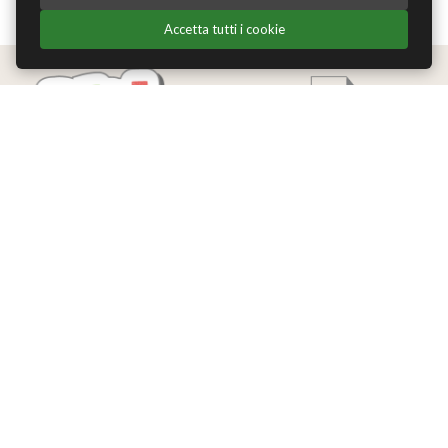
Accetta tutti i cookie
Edizioni Theoria Srl
Via del Progresso 21
Santarcangelo di Romagna (RN)
P.IVA 04283660407
Tel. +39 0541-620139
Email
info@edizionitheoria.it
MENÙ
Home
Chi Siamo
Contatti