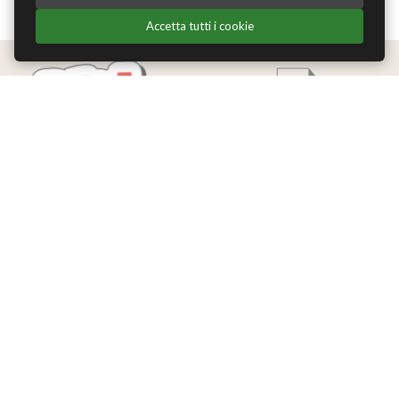
Accetta tutti i cookie
Edizioni Theoria Srl
Via del Progresso 21
Santarcangelo di Romagna (RN)
P.IVA 04283660407
Tel. +39 0541-620139
Email
info@edizionitheoria.it
MENÙ
Home
Chi Siamo
Contatti