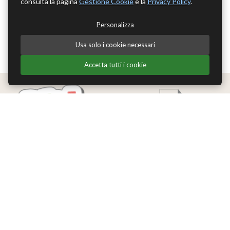
consulta la pagina
Gestione Cookie
e la
Privacy Policy
.
Personalizza
Usa solo i cookie necessari
Accetta tutti i cookie
Edizioni Theoria Srl
Via del Progresso 21
Santarcangelo di Romagna (RN)
P.IVA 04283660407
Tel. +39 0541-620139
Email
info@edizionitheoria.it