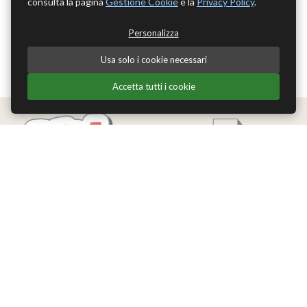
consulta la pagina
Gestione Cookie
e la
Privacy Policy
.
Personalizza
Usa solo i cookie necessari
Accetta tutti i cookie
Edizioni Theoria Srl
Via del Progresso 21
Santarcangelo di Romagna (RN)
P.IVA 04283660407
Tel. +39 0541-620139
Email
info@edizionitheoria.it