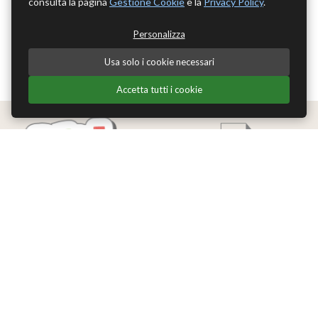
consulta la pagina
Gestione Cookie
e la
Privacy Policy
.
Personalizza
Usa solo i cookie necessari
Accetta tutti i cookie
Edizioni Theoria Srl
Via del Progresso 21
Santarcangelo di Romagna (RN)
P.IVA 04283660407
Tel. +39 0541-620139
Email
info@edizionitheoria.it