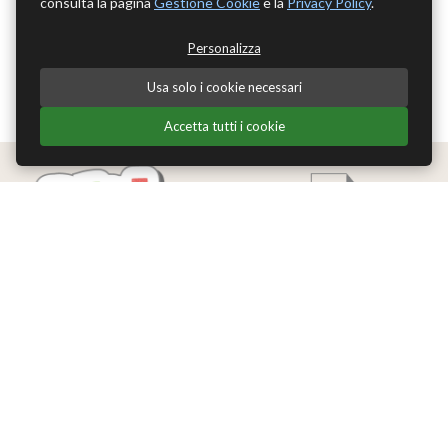
consulta la pagina
Gestione Cookie
e la
Privacy Policy
.
Personalizza
Usa solo i cookie necessari
Accetta tutti i cookie
Edizioni Theoria Srl
Via del Progresso 21
Santarcangelo di Romagna (RN)
P.IVA 04283660407
Tel. +39 0541-620139
Email
info@edizionitheoria.it