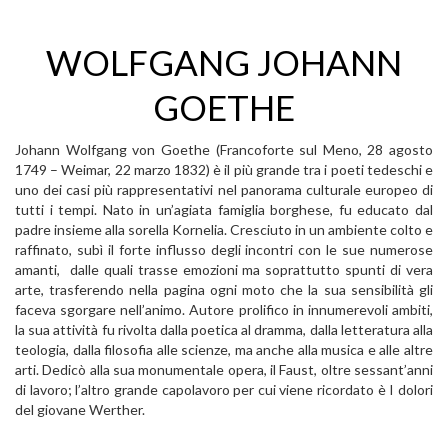
WOLFGANG JOHANN
GOETHE
Johann Wolfgang von Goethe (Francoforte sul Meno, 28 agosto
1749 – Weimar, 22 marzo 1832) è il più grande tra i poeti tedeschi e
uno dei casi più rappresentativi nel panorama culturale europeo di
tutti i tempi. Nato in un’agiata famiglia borghese, fu educato dal
padre insieme alla sorella Kornelia. Cresciuto in un ambiente colto e
raffinato, subì il forte influsso degli incontri con le sue numerose
amanti, dalle quali trasse emozioni ma soprattutto spunti di vera
arte, trasferendo nella pagina ogni moto che la sua sensibilità gli
faceva sgorgare nell’animo. Autore prolifico in innumerevoli ambiti,
la sua attività fu rivolta dalla poetica al dramma, dalla letteratura alla
teologia, dalla filosofia alle scienze, ma anche alla musica e alle altre
arti. Dedicò alla sua monumentale opera, il Faust, oltre sessant’anni
di lavoro; l’altro grande capolavoro per cui viene ricordato è I dolori
del giovane Werther.