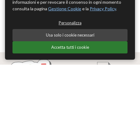
informazioni e per revocare il consenso in ogni momento
consulta la pagina
Gestione Cookie
e la
Privacy Policy
.
Personalizza
Usa solo i cookie necessari
Accetta tutti i cookie
Edizioni Theoria Srl
Via del Progresso 21
Santarcangelo di Romagna (RN)
P.IVA 04283660407
Tel. +39 0541-620139
Email
info@edizionitheoria.it