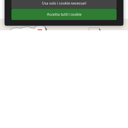
Usa solo i cookie necessari
Accetta tutti i cookie
Edizioni Theoria Srl
Via del Progresso 21
Santarcangelo di Romagna (RN)
P.IVA 04283660407
Tel. +39 0541-620139
Email
info@edizionitheoria.it
MENÙ
Home
Chi Siamo