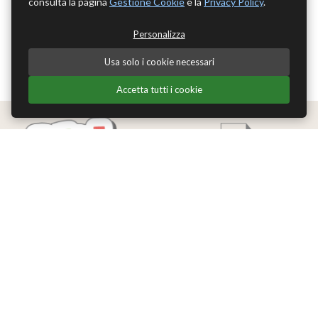
consulta la pagina
Gestione Cookie
e la
Privacy Policy
.
Personalizza
Usa solo i cookie necessari
Accetta tutti i cookie
Edizioni Theoria Srl
Via del Progresso 21
Santarcangelo di Romagna (RN)
P.IVA 04283660407
Tel. +39 0541-620139
Email
info@edizionitheoria.it