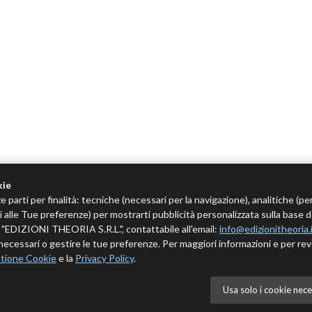
kie
e parti per finalità: tecniche (necessari per la navigazione), analitiche (pe
tivi alle Tue preferenze) per mostrarti pubblicità personalizzata sulla base 
 è "EDIZIONI THEORIA S.R.L.", contattabile all'email:
info@edizionitheoria.
ecessari o gestire le tue preferenze. Per maggiori informazioni e per rev
tione Cookie
e la
Privacy Policy
.
Usa solo i cookie nece