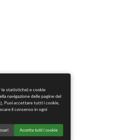
r le statistiche) e cookie
della navigazione delle pagine del
it
. Puoi accettare tutti i cookie,
ocare il consenso in ogni
ssari
Accetta tutti i cookie