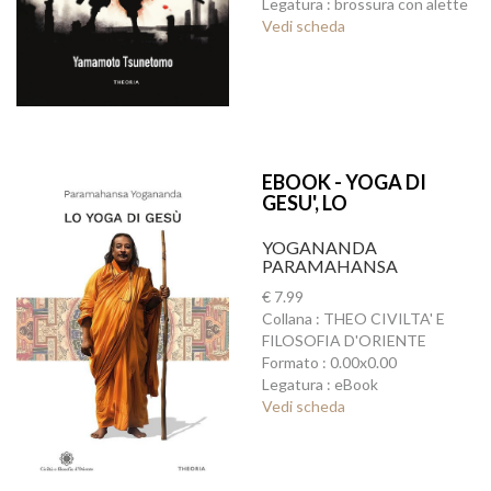
Legatura : brossura con alette
Vedi scheda
EBOOK - YOGA DI
GESU', LO
YOGANANDA
PARAMAHANSA
€ 7.99
Collana : THEO CIVILTA' E
FILOSOFIA D'ORIENTE
Formato : 0.00x0.00
Legatura : eBook
Vedi scheda