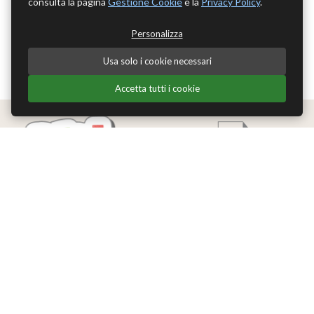
consulta la pagina
Gestione Cookie
e la
Privacy Policy
.
Personalizza
Usa solo i cookie necessari
Accetta tutti i cookie
Edizioni Theoria Srl
Via del Progresso 21
Santarcangelo di Romagna (RN)
P.IVA 04283660407
Tel. +39 0541-620139
Email
info@edizionitheoria.it