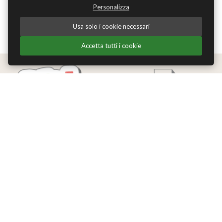
Personalizza
Usa solo i cookie necessari
Accetta tutti i cookie
Edizioni Theoria Srl
Via del Progresso 21
Santarcangelo di Romagna (RN)
P.IVA 04283660407
Tel. +39 0541-620139
Email
info@edizionitheoria.it
MENÙ