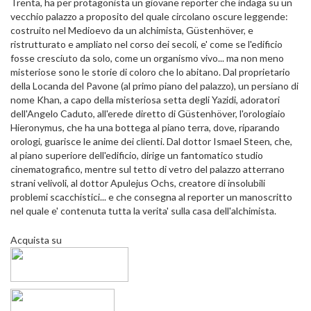
Trenta, ha per protagonista un giovane reporter che indaga su un
vecchio palazzo a proposito del quale circolano oscure leggende:
costruito nel Medioevo da un alchimista, Güstenhöver, e
ristrutturato e ampliato nel corso dei secoli, e' come se l'edificio
fosse cresciuto da solo, come un organismo vivo... ma non meno
misteriose sono le storie di coloro che lo abitano. Dal proprietario
della Locanda del Pavone (al primo piano del palazzo), un persiano di
nome Khan, a capo della misteriosa setta degli Yazidi, adoratori
dell'Angelo Caduto, all'erede diretto di Güstenhöver, l'orologiaio
Hieronymus, che ha una bottega al piano terra, dove, riparando
orologi, guarisce le anime dei clienti. Dal dottor Ismael Steen, che,
al piano superiore dell'edificio, dirige un fantomatico studio
cinematografico, mentre sul tetto di vetro del palazzo atterrano
strani velivoli, al dottor Apulejus Ochs, creatore di insolubili
problemi scacchistici... e che consegna al reporter un manoscritto
nel quale e' contenuta tutta la verita' sulla casa dell'alchimista.
Acquista su