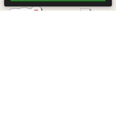
Edizioni Theoria Srl
Via del Progresso 21
Santarcangelo di Romagna (RN)
P.IVA 04283660407
Tel. +39 0541-620139
Email
info@edizionitheoria.it
MENÙ
Home
Chi Siamo
Contatti
Privacy Policy