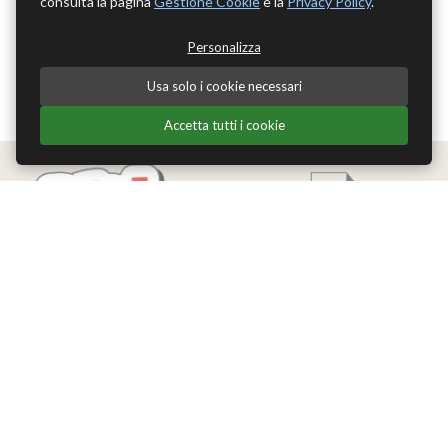
consulta la pagina
Gestione Cookie
e la
Privacy Policy
.
Personalizza
Usa solo i cookie necessari
Accetta tutti i cookie
Edizioni Theoria Srl
Via del Progresso 21
Santarcangelo di Romagna (RN)
P.IVA 04283660407
Tel. +39 0541-620139
Email
info@edizionitheoria.it