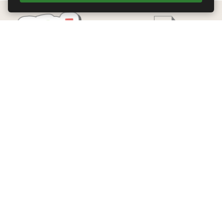
Edizioni Theoria Srl
Via del Progresso 21
Santarcangelo di Romagna (RN)
P.IVA 04283660407
Tel. +39 0541-620139
Email
info@edizionitheoria.it
MENÙ
Home
Chi Siamo
Contatti
Privacy Policy