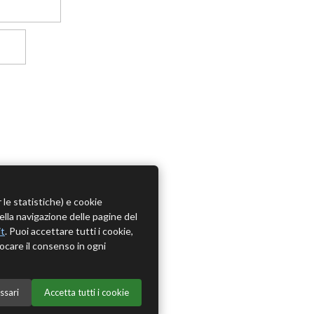
r le statistiche) e cookie
della navigazione delle pagine del
it
. Puoi accettare tutti i cookie,
ocare il consenso in ogni
ssari
Accetta tutti i cookie