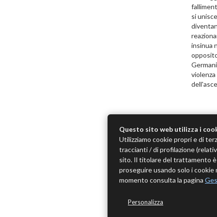
falliment
si unisce
diventan
reazionar
insinua 
opposito
Germania
violenza 
dell'asc
Questo sito web utilizza i coo
Utilizziamo cookie propri e di terz
traccianti / di profilazione (rela
sito. Il titolare del trattamento
proseguire usando solo i cookie n
momento consulta la pagina
Ges
Personalizza