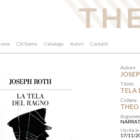
ome
Chi Siamo
Catalogo
Autori
Contatti
Autore
JOSE
Titolo
TELA D
Collana
THEO
Argomen
NARRAT
Uscita in
17/11/2