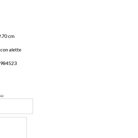
9.70 cm
con alette
4984523
su