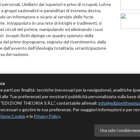
i personali. Umiliato dai superiori e privo di scrupoli, Lohse
 a gruppi nazionalisti e paramilitari di estrema destra,
do un informatore e sicario al servizio delle forze
ie. Intrappolato in una rete di intrighi e tradimenti, si
nei circoli del potere, manipolando ed eliminando i suoi
ri. Joseph Roth dipinge un quadro spietato della
 del primo dopoguerra, segnata dal risentimento, dalla
e dall'avvento dell'ideologia totalitaria, un'anticipazione
esa del nazismo.
kie
e parti per finalità: tecniche (necessari per la navigazione), analitiche (pe
tivi alle Tue preferenze) per mostrarti pubblicità personalizzata sulla base 
 è "EDIZIONI THEORIA S.R.L.", contattabile all'email:
info@edizionitheoria.
ecessari o gestire le tue preferenze. Per maggiori informazioni e per rev
tione Cookie
e la
Privacy Policy
.
Usa solo i cookie nece