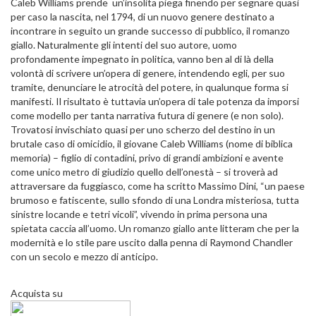
Caleb Williams prende un’insolita piega finendo per segnare quasi
per caso la nascita, nel 1794, di un nuovo genere destinato a
incontrare in seguito un grande successo di pubblico, il romanzo
giallo. Naturalmente gli intenti del suo autore, uomo
profondamente impegnato in politica, vanno ben al di là della
volontà di scrivere un’opera di genere, intendendo egli, per suo
tramite, denunciare le atrocità del potere, in qualunque forma si
manifesti. Il risultato è tuttavia un’opera di tale potenza da imporsi
come modello per tanta narrativa futura di genere (e non solo).
Trovatosi invischiato quasi per uno scherzo del destino in un
brutale caso di omicidio, il giovane Caleb Williams (nome di biblica
memoria) – figlio di contadini, privo di grandi ambizioni e avente
come unico metro di giudizio quello dell’onestà – si troverà ad
attraversare da fuggiasco, come ha scritto Massimo Dini, “un paese
brumoso e fatiscente, sullo sfondo di una Londra misteriosa, tutta
sinistre locande e tetri vicoli”, vivendo in prima persona una
spietata caccia all’uomo. Un romanzo giallo ante litteram che per la
modernità e lo stile pare uscito dalla penna di Raymond Chandler
con un secolo e mezzo di anticipo.
Acquista su