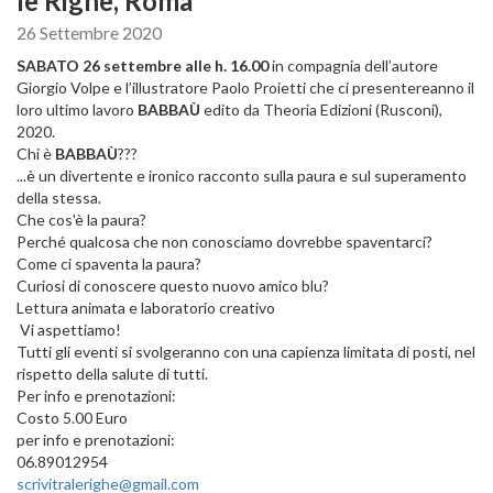
le Righe, Roma
26 Settembre 2020
SABATO 26 settembre alle h. 16.00
in compagnia dell’autore
Giorgio Volpe e l’illustratore Paolo Proietti che ci presentereanno il
loro ultimo lavoro
BABBAÙ
edito da Theoria Edizioni (Rusconi),
2020.
Chi è
BABBAÙ
???
...è un divertente e ironico racconto sulla paura e sul superamento
della stessa.
Che cos'è la paura?
Perché qualcosa che non conosciamo dovrebbe spaventarci?
Come ci spaventa la paura?
Curiosi di conoscere questo nuovo amico blu?
Lettura animata e laboratorio creativo
Vi aspettiamo!
Tutti gli eventi si svolgeranno con una capienza limitata di posti, nel
rispetto della salute di tutti.
Per info e prenotazioni:
Costo 5.00 Euro
per info e prenotazioni:
06.89012954
scrivitralerighe@gmail.com