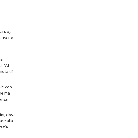
manzo).
a uscita
na
di “Al
ista di
ale con
ese ma
tanza
ini, dove
re alla
razie