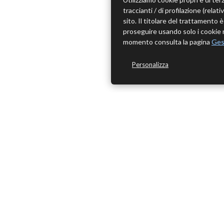
traccianti / di profilazione (rela
sito. Il titolare del trattamento
proseguire usando solo i cookie n
momento consulta la pagina
Ges
Personalizza
ME
Home
Chi Sia
Edizioni Theoria Srl
Contatt
Via del Progresso 21
Privacy 
Santarcangelo di Romagna (RN)