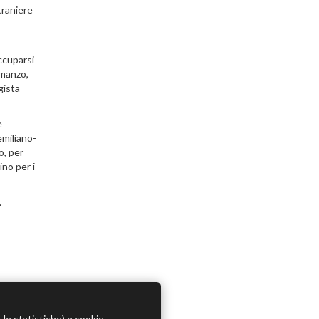
traniere
ccuparsi
omanzo,
gista
e
emiliano-
o, per
ino per i
.
r le statistiche) e cookie