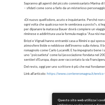
Sapranno gli agenti del piccolo commissariato Marina di Ri
– sfidati come sono a farlo da un misterioso personaggi
«Di nuovo quell’odore, acuto e inquietante. Perché non 
ogni volta che qualcosa non le sembrava a posto?», si leg
per dipanare la matassa Bauer dovrà compiere un viaggio al
riminese e addirittura usa la formula magica “Asa nisi m
Brizzi e Vignali hanno entrambi casa a Rimini e qui spes
atmosfere livide e nebbiose dell’inverno sulla riviera. Il
romagnolo come Carlo Lucarelli. E ha impegnato bene i s
uno “psicoatleta” come lui (associazione fondata nel 2004)
sentieri d’Europa, dopo aver raccontato la via Francigena 
Del resto, oggi per uno scrittore è più che mai fondament
Link all'articolo:
https://www.corriereromagna.it/enrico-br
Questo sito web utilizza i coo
Utilizziamo cookie propri e di terz