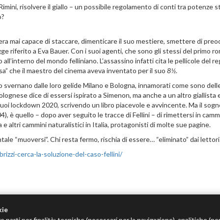
mini, risolvere il giallo – un possibile regolamento di conti tra potenze s
o?
era mai capace di staccare, dimenticare il suo mestiere, smettere di preo
ge riferito a Eva Bauer. Con i suoi agenti, che sono gli stessi del primo r
l’interno del mondo felliniano. L’assassino infatti cita le pellicole del re
asa” che il maestro del cinema aveva inventato per il suo
8½
.
so svernano dalle loro gelide Milano e Bologna, innamorati come sono dell
 bolognese dice di essersi ispirato a Simenon, ma anche a un altro giallista 
uoi lockdown 2020, scrivendo un libro piacevole e avvincente. Ma il sogn
, è quello – dopo aver seguito le tracce di Fellini – di rimettersi in camm
e altri cammini naturalistici in Italia, protagonisti di molte sue pagine.
ale “muoversi”. Chi resta fermo, rischia di essere… “eliminato” dai lettori
izzi-cerca-la-soluzione-del-caso-fellini/
kie
e parti per finalità: tecniche (necessari per la navigazione), analitiche (pe