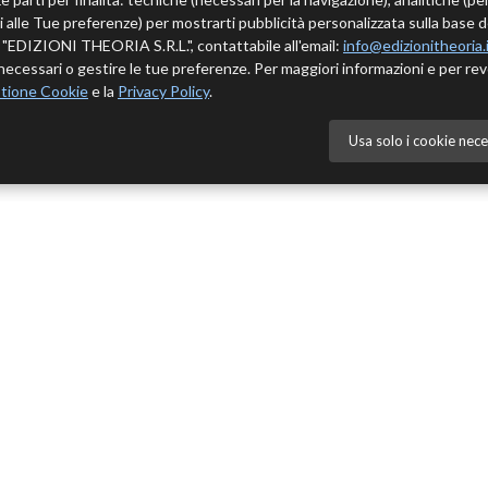
tivi alle Tue preferenze) per mostrarti pubblicità personalizzata sulla base 
 è "EDIZIONI THEORIA S.R.L.", contattabile all'email:
info@edizionitheoria.
ecessari o gestire le tue preferenze. Per maggiori informazioni e per rev
tione Cookie
e la
Privacy Policy
.
Usa solo i cookie nece
NÙ
CATALOGO
Cedole novità
mo
Autori
i
Collane
Policy
Catalogo completo
Scarica catalogo completo