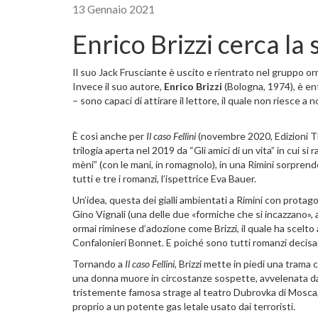
13 Gennaio 2021
Enrico Brizzi cerca la 
Il suo Jack Frusciante è uscito e rientrato nel gruppo o
Invece il suo autore,
Enrico Brizzi
(Bologna, 1974), è ent
– sono capaci di attirare il lettore, il quale non riesce a 
È così anche per
Il caso Fellini
(novembre 2020, Edizioni Th
trilogia aperta nel 2019 da “Gli amici di un vita” in cui si
mèni” (con le mani, in romagnolo), in una Rimini sorpren
tutti e tre i romanzi, l’ispettrice Eva Bauer.
Un’idea, questa dei gialli ambientati a Rimini con prota
Gino Vignali (una delle due «formiche che si incazzano», a
ormai riminese d’adozione come Brizzi, il quale ha scelto an
Confalonieri Bonnet. E poiché sono tutti romanzi decisa
Tornando a
Il caso Fellini
, Brizzi mette in piedi una trama 
una donna muore in circostanze sospette, avvelenata da 
tristemente famosa strage al teatro Dubrovka di Mosca, 
proprio a un potente gas letale usato dai terroristi.