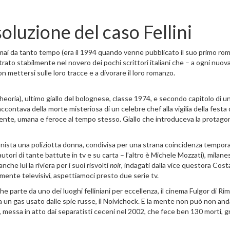
soluzione del caso Fellini
rmai da tanto tempo (era il 1994 quando venne pubblicato il suo primo ro
rato stabilmente nel novero dei pochi scrittori italiani che – a ogni nuov
non mettersi sulle loro tracce e a divorare il loro romanzo.
eoria), ultimo giallo del bolognese, classe 1974, e secondo capitolo di u
 raccontava della morte misteriosa di un celebre chef alla vigilia della festa 
dente, umana e feroce al tempo stesso. Giallo che introduceva la protagon
gonista una poliziotta donna, condivisa per una strana coincidenza tempor
utori di tante battute in tv e su carta – l’altro è Michele Mozzati), milan
che lui la riviera per i suoi risvolti
noir
, indagati dalla vice questora Cos
mente televisivi, aspettiamoci presto due serie tv.
che parte da uno dei luoghi felliniani per eccellenza, il cinema Fulgor di Rim
un gas usato dalle spie russe, il Noivichock. E la mente non può non anda
messa in atto dai separatisti ceceni nel 2002, che fece ben 130 morti, g