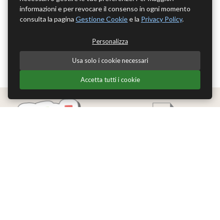
informazioni e per revocare il consenso in ogni momento
consulta la pagina
Gestione Cookie
e la
Privacy Policy
.
Personalizza
Usa solo i cookie necessari
Accetta tutti i cookie
Edizioni Theoria Srl
Via del Progresso 21
Santarcangelo di Romagna (RN)
P.IVA 04283660407
Tel. +39 0541-620139