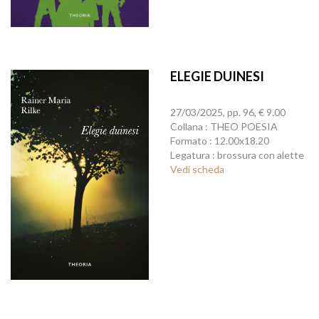
ELEGIE DUINESI
27/03/2025, pp. 96, € 9.00
Collana : THEO POESIA
Formato : 12.00x18.20
Legatura : brossura con alette
Vedi scheda