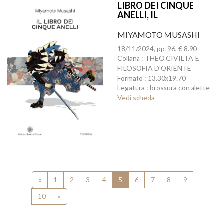
LIBRO DEI CINQUE
ANELLI, IL
MIYAMOTO MUSASHI
18/11/2024, pp. 96, € 8.90
Collana : THEO CIVILTA' E
FILOSOFIA D'ORIENTE
Formato : 13.30x19.70
Legatura : brossura con alette
Vedi scheda
«
1
2
3
4
5
6
7
8
9
10
»