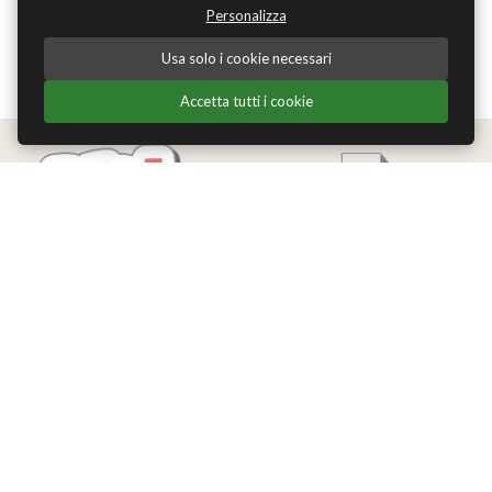
Personalizza
Usa solo i cookie necessari
Accetta tutti i cookie
Edizioni Theoria Srl
Via del Progresso 21
Santarcangelo di Romagna (RN)
P.IVA 04283660407
Tel. +39 0541-620139
Email
info@edizionitheoria.it
MENÙ