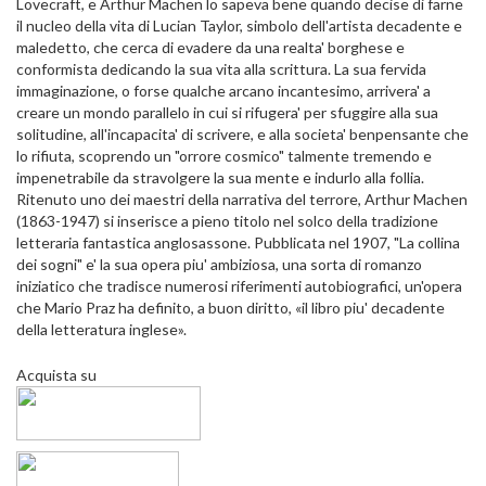
Lovecraft, e Arthur Machen lo sapeva bene quando decise di farne
il nucleo della vita di Lucian Taylor, simbolo dell'artista decadente e
maledetto, che cerca di evadere da una realta' borghese e
conformista dedicando la sua vita alla scrittura. La sua fervida
immaginazione, o forse qualche arcano incantesimo, arrivera' a
creare un mondo parallelo in cui si rifugera' per sfuggire alla sua
solitudine, all'incapacita' di scrivere, e alla societa' benpensante che
lo rifiuta, scoprendo un "orrore cosmico" talmente tremendo e
impenetrabile da stravolgere la sua mente e indurlo alla follia.
Ritenuto uno dei maestri della narrativa del terrore, Arthur Machen
(1863-1947) si inserisce a pieno titolo nel solco della tradizione
letteraria fantastica anglosassone. Pubblicata nel 1907, "La collina
dei sogni" e' la sua opera piu' ambiziosa, una sorta di romanzo
iniziatico che tradisce numerosi riferimenti autobiografici, un'opera
che Mario Praz ha definito, a buon diritto, «il libro piu' decadente
della letteratura inglese».
Acquista su