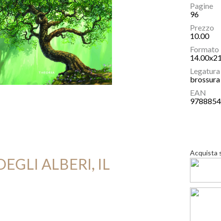
Pagine
96
Prezzo
10.00
Formato
14.00x2
Legatura
brossura 
EAN
978885
Acquista 
DEGLI ALBERI, IL