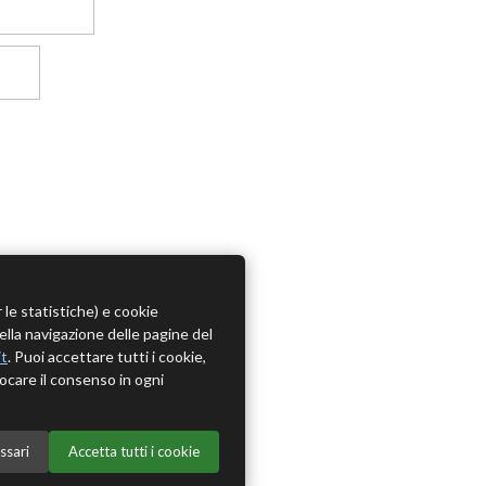
r le statistiche) e cookie
della navigazione delle pagine del
it
. Puoi accettare tutti i cookie,
ocare il consenso in ogni
ssari
Accetta tutti i cookie