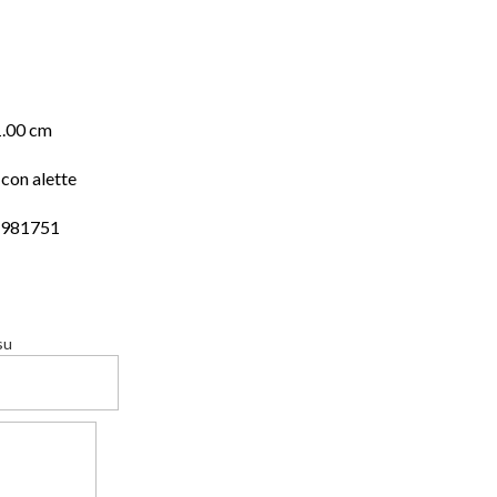
1.00 cm
con alette
4981751
su